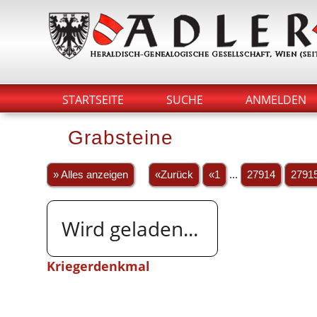
STARTSEITE
SUCHE
ANMELDEN
Grabsteine
» Alles anzeigen
«Zurück
«1
...
27914
2791
Wird geladen...
Kriegerdenkmal