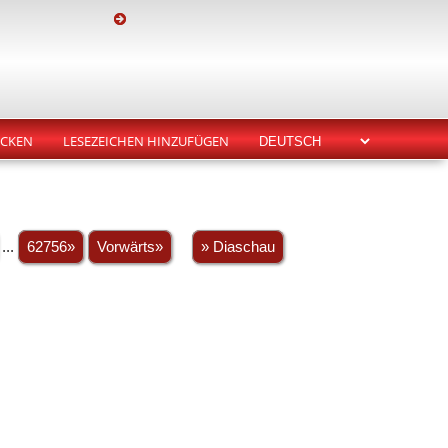
CKEN
LESEZEICHEN HINZUFÜGEN
...
62756»
Vorwärts»
» Diaschau