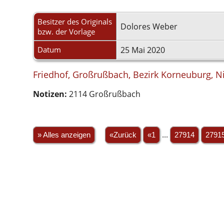
Besitzer des Originals
Dolores Weber
bzw. der Vorlage
Datum
25 Mai 2020
Friedhof, Großrußbach, Bezirk Korneuburg, Ni
Notizen:
2114 Großrußbach
» Alles anzeigen
«Zurück
«1
...
27914
2791