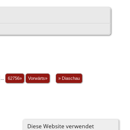
...
62756»
Vorwärts»
» Diaschau
Diese Website verwendet