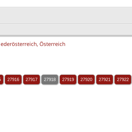
ederösterreich, Österreich
5
27916
27917
27918
27919
27920
27921
27922