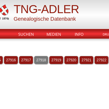
TNG-ADLER
Genealogische Datenbank
SUCHEN
MEDIEN
INFO
DRU
5
27916
27917
27918
27919
27920
27921
27922