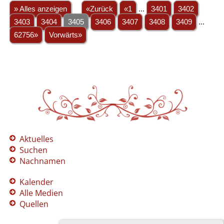
» Alles anzeigen
«Zurück
«1
...
3401
3402
3403
3404
3405
3406
3407
3408
3409
...
62756»
Vorwärts»
Aktuelles
Suchen
Nachnamen
Kalender
Alle Medien
Quellen