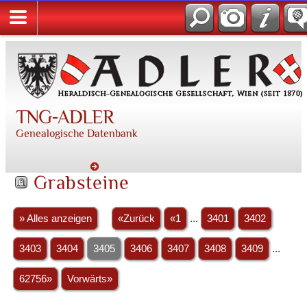
TNG-ADLER
Genealogische Datenbank
Grabsteine
» Alles anzeigen
«Zurück
«1
...
3401
3402
3403
3404
3405
3406
3407
3408
3409
...
62756»
Vorwärts»