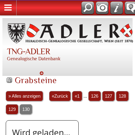
TNG-ADLER
Genealogische Datenbank
Grabsteine
» Alles anzeigen
«Zurück
«1
...
126
127
128
129
130
Wird geladen...