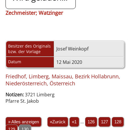
Zechmeister; Watzinger
Besitzer des Originals
Josef Weinkopf
bzw. der Vorlage
Datum
12 Mai 2020
Friedhof, Limberg, Maissau, Bezirk Hollabrunn,
Niederösterreich, Österreich
Notizen:
3721 Limberg
Pfarre St. Jakob
» Alles anzeigen
«Zurück
«1
...
126
127
128
129
130