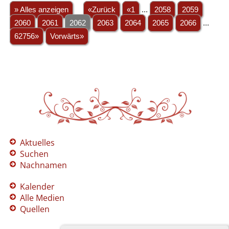
» Alles anzeigen
«Zurück
«1
...
2058
2059
2060
2061
2062
2063
2064
2065
2066
...
62756»
Vorwärts»
Aktuelles
Suchen
Nachnamen
Kalender
Alle Medien
Quellen