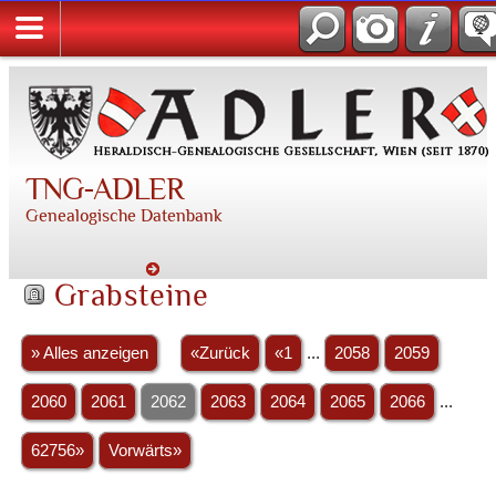
TNG-ADLER
Genealogische Datenbank
Grabsteine
» Alles anzeigen
«Zurück
«1
...
2058
2059
2060
2061
2062
2063
2064
2065
2066
...
62756»
Vorwärts»