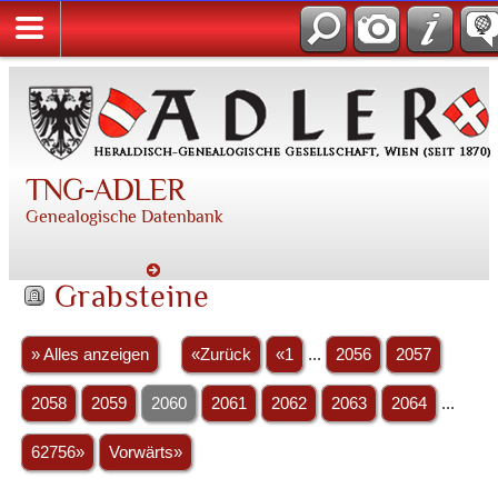
TNG-ADLER
Genealogische Datenbank
Grabsteine
» Alles anzeigen
«Zurück
«1
...
2056
2057
2058
2059
2060
2061
2062
2063
2064
...
62756»
Vorwärts»