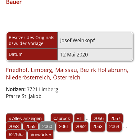
Bauer
Besitzer des Originals
Josef Weinkopf
bzw. der Vorlage
Datum
12 Mai 2020
Friedhof, Limberg, Maissau, Bezirk Hollabrunn,
Niederösterreich, Österreich
Notizen:
3721 Limberg
Pfarre St. Jakob
» Alles anzeigen
«Zurück
«1
...
2056
2057
2058
2059
2060
2061
2062
2063
2064
...
62756»
Vorwärts»