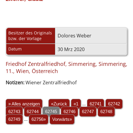
Besitzer des Originals
Dolores Weber
bzw. der Vorlage
Datum
30 Mrz 2020
Friedhof Zentralfriedhof, Simmering, Simmering,
11., Wien, Österreich
Notizen:
Wiener Zentralfriedhof
» Alles anzeigen
«Zurück
«1
...
62741
62742
62743
62744
62745
62746
62747
62748
62749
...
62756»
Vorwärts»