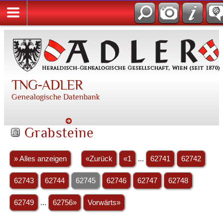
TNG-ADLER
Genealogische Datenbank
Grabsteine
» Alles anzeigen
«Zurück
«1
...
62741
62742
62743
62744
62745
62746
62747
62748
62749
...
62756»
Vorwärts»