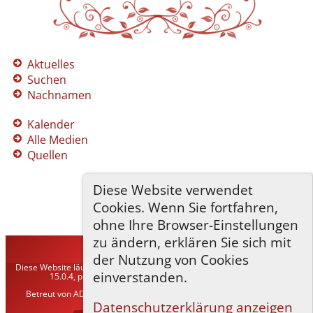
Aktuelles
Suchen
Nachnamen
Kalender
Alle Medien
Quellen
Diese Website verwendet
Cookies. Wenn Sie fortfahren,
ohne Ihre Browser-Einstellungen
zu ändern, erklären Sie sich mit
TNG-ADLER
©
2026
der Nutzung von Cookies
Diese Website läuft mit
The Next Generation of Genealogy Sitebuilding
v.
einverstanden.
15.0.4, programmiert von Darrin Lythgoe © 2001-2026.
Betreut von
ADLER Heraldisch-Genealogische Gesellschaft, Wien
. |
Datenschutzerklärung
.
Datenschutzerklärung anzeigen