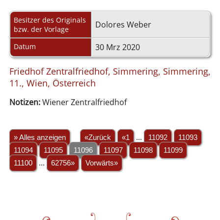
Besitzer des Originals
Dolores Weber
bzw. der Vorlage
Datum
30 Mrz 2020
Friedhof Zentralfriedhof, Simmering, Simmering,
11., Wien, Österreich
Notizen:
Wiener Zentralfriedhof
» Alles anzeigen
«Zurück
«1
...
11092
11093
11094
11095
11096
11097
11098
11099
11100
...
62756»
Vorwärts»