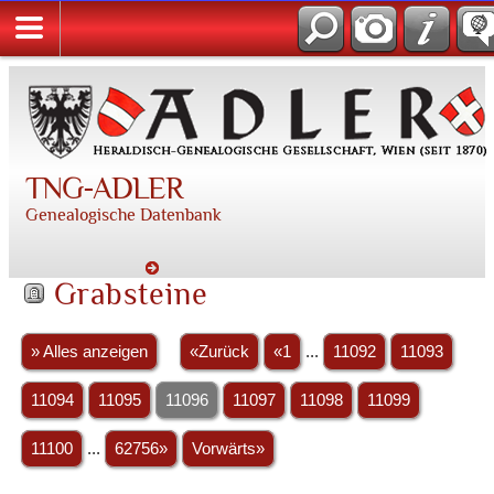
TNG-ADLER
Genealogische Datenbank
Grabsteine
» Alles anzeigen
«Zurück
«1
...
11092
11093
11094
11095
11096
11097
11098
11099
11100
...
62756»
Vorwärts»