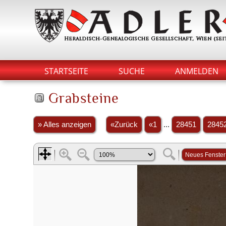
STARTSEITE
SUCHE
ANMELDEN
Grabsteine
» Alles anzeigen
«Zurück
«1
...
28451
2845