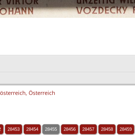
österreich, Österreich
2
28453
28454
28455
28456
28457
28458
28459