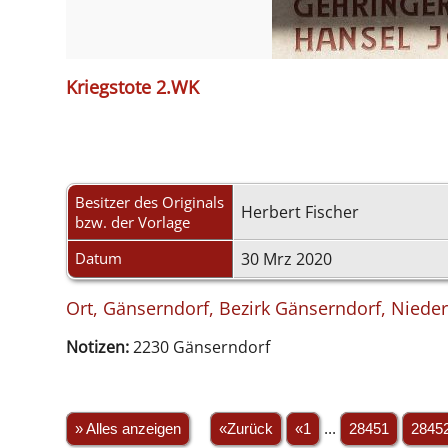
Kriegstote 2.WK
Besitzer des Originals
Herbert Fischer
bzw. der Vorlage
Datum
30 Mrz 2020
Ort, Gänserndorf, Bezirk Gänserndorf, Nieder
Notizen:
2230 Gänserndorf
» Alles anzeigen
«Zurück
«1
...
28451
2845