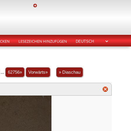
CKEN
LESEZEICHEN HINZUFÜGEN
...
62756»
Vorwärts»
» Diaschau