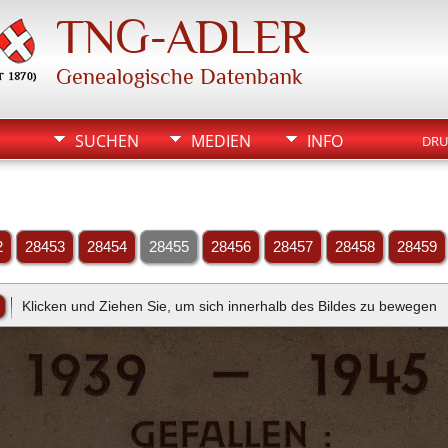
TNG-ADLER
Genealogische Datenbank
SUCHEN
MEDIEN
INFO
DRU
2
28453
28454
28455
28456
28457
28458
28459