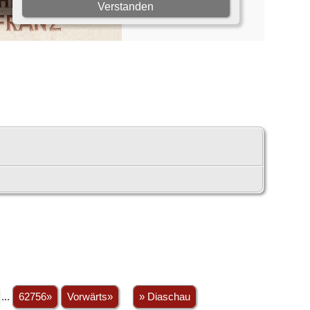
...
62756»
Vorwärts»
» Diaschau