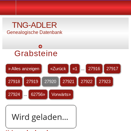
TNG-ADLER
Genealogische Datenbank
Grabsteine
» Alles anzeigen
«Zurück
«1
...
27916
27917
27918
27919
27920
27921
27922
27923
27924
...
62756»
Vorwärts»
Wird geladen...