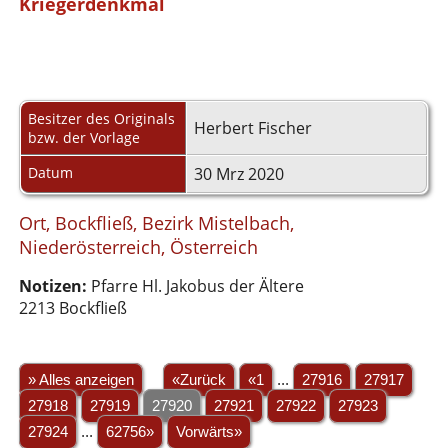
Kriegerdenkmal
Besitzer des Originals
Herbert Fischer
bzw. der Vorlage
Datum
30 Mrz 2020
Ort, Bockfließ, Bezirk Mistelbach,
Niederösterreich, Österreich
Notizen:
Pfarre Hl. Jakobus der Ältere
2213 Bockfließ
» Alles anzeigen
«Zurück
«1
...
27916
27917
27918
27919
27920
27921
27922
27923
27924
...
62756»
Vorwärts»