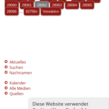
28060
28061
28062
28063
28064
28065
28066
...
62756»
Vorwärts»
Aktuelles
Suchen
Nachnamen
Kalender
Alle Medien
Quellen
Diese Website verwendet