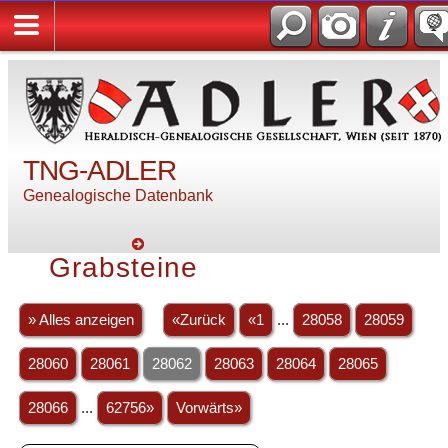
TNG-ADLER
Genealogische Datenbank
Grabsteine
» Alles anzeigen
«Zurück
«1
...
28058
28059
28060
28061
28062
28063
28064
28065
28066
...
62756»
Vorwärts»