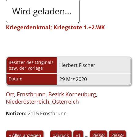
Wird geladen...
Kriegerdenkmal; Kriegstote 1.+2.WK
Besitzer des Originals
Herbert Fischer
bzw. der Vorlage
Datum
29 Mrz 2020
Ort, Ernstbrunn, Bezirk Korneuburg,
Niederösterreich, Österreich
Notizen:
2115 Ernstbrunn
» Alles anzeigen
«Zurück
«1
...
28058
28059