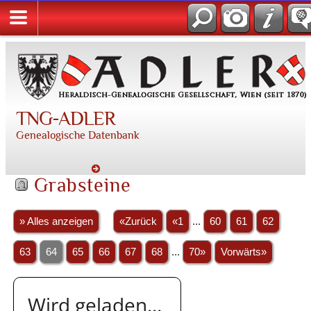
TNG-ADLER
Genealogische Datenbank
Grabsteine
» Alles anzeigen
«Zurück
«1
...
60
61
62
63
64
65
66
67
68
...
70»
Vorwärts»
Wird geladen...