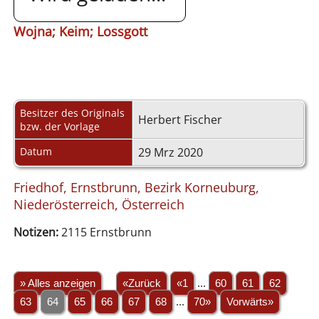
Wojna; Keim; Lossgott
Besitzer des Originals
Herbert Fischer
bzw. der Vorlage
Datum
29 Mrz 2020
Friedhof, Ernstbrunn, Bezirk Korneuburg,
Niederösterreich, Österreich
Notizen:
2115 Ernstbrunn
» Alles anzeigen
«Zurück
«1
...
60
61
62
63
64
65
66
67
68
...
70»
Vorwärts»