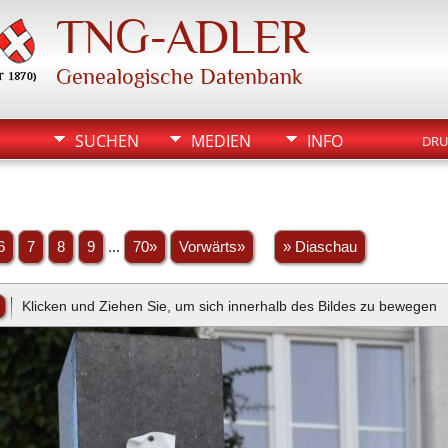
TNG-ADLER
Genealogische Datenbank
SUCHEN
MEDIEN
INFO
DRU
6
7
8
9
...
70»
Vorwärts»
» Diaschau