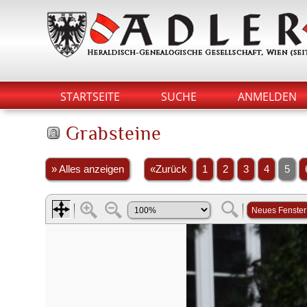
STARTSEITE
SUCHE
ANMELDEN
Grabsteine
» Alles anzeigen
«Zurück
1
2
3
4
5