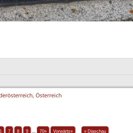
derösterreich, Österreich
6
7
8
9
...
70»
Vorwärts»
» Diaschau