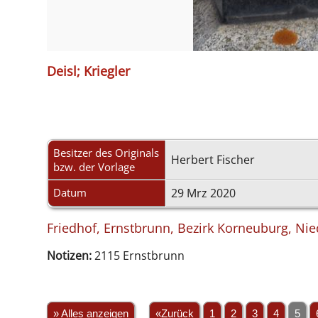
Deisl; Kriegler
Besitzer des Originals
Herbert Fischer
bzw. der Vorlage
Datum
29 Mrz 2020
Friedhof, Ernstbrunn, Bezirk Korneuburg, Nie
Notizen:
2115 Ernstbrunn
» Alles anzeigen
«Zurück
1
2
3
4
5