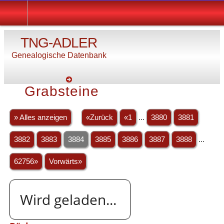
TNG-ADLER
Genealogische Datenbank
Grabsteine
» Alles anzeigen
«Zurück
«1
...
3880
3881
3882
3883
3884
3885
3886
3887
3888
...
62756»
Vorwärts»
Wird geladen...