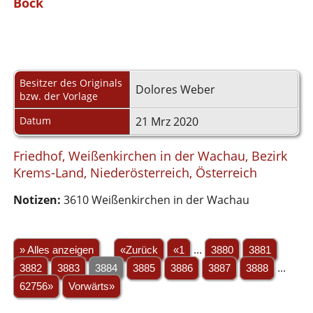
Böck
Besitzer des Originals
Dolores Weber
bzw. der Vorlage
Datum
21 Mrz 2020
Friedhof, Weißenkirchen in der Wachau, Bezirk
Krems-Land, Niederösterreich, Österreich
Notizen:
3610 Weißenkirchen in der Wachau
» Alles anzeigen
«Zurück
«1
...
3880
3881
3882
3883
3884
3885
3886
3887
3888
...
62756»
Vorwärts»