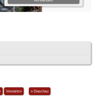
»
Vorwärts»
» Diaschau