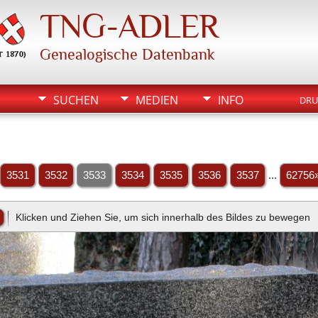
TNG-ADLER
Genealogische Datenbank
SUCHEN
MEDIEN
INFO
DRU
3531
3532
3533
3534
3535
3536
3537
...
62756