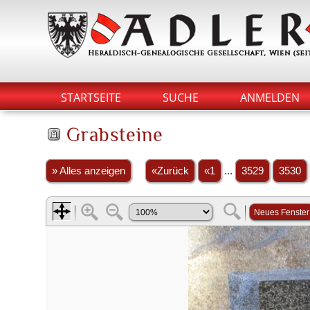
STARTSEITE
SUCHE
ANMELDEN
Grabsteine
» Alles anzeigen
«Zurück
«1
...
3529
3530