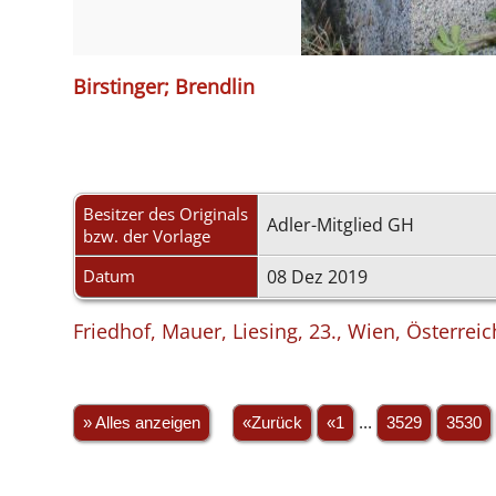
Birstinger; Brendlin
Besitzer des Originals
Adler-Mitglied GH
bzw. der Vorlage
Datum
08 Dez 2019
Friedhof, Mauer, Liesing, 23., Wien, Österreic
» Alles anzeigen
«Zurück
«1
...
3529
3530