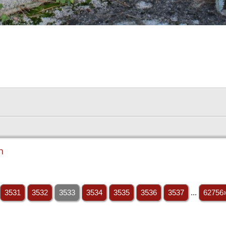
h
3531
3532
3533
3534
3535
3536
3537
...
62756