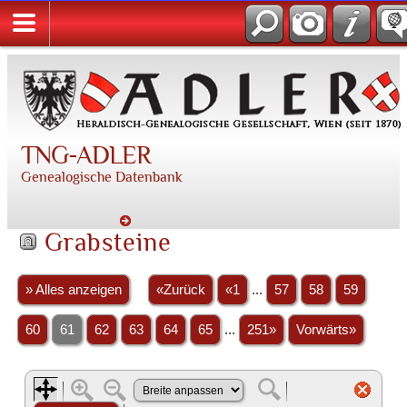
TNG-ADLER
Genealogische Datenbank
Grabsteine
» Alles anzeigen
«Zurück
«1
...
57
58
59
60
61
62
63
64
65
...
251»
Vorwärts»