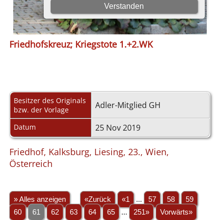
Friedhofskreuz; Kriegstote 1.+2.WK
Besitzer des Originals
Adler-Mitglied GH
bzw. der Vorlage
Datum
25 Nov 2019
Friedhof, Kalksburg, Liesing, 23., Wien,
Österreich
» Alles anzeigen
«Zurück
«1
...
57
58
59
60
61
62
63
64
65
...
251»
Vorwärts»