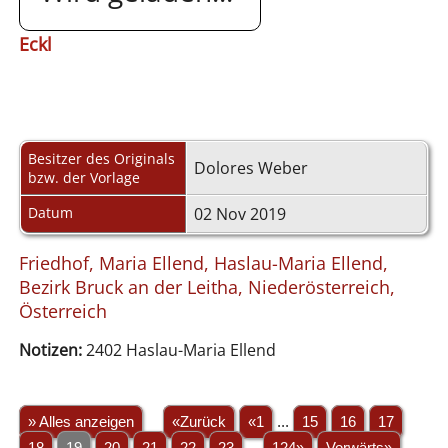
Eckl
Besitzer des Originals
Dolores Weber
bzw. der Vorlage
Datum
02 Nov 2019
Friedhof, Maria Ellend, Haslau-Maria Ellend,
Bezirk Bruck an der Leitha, Niederösterreich,
Österreich
Notizen:
2402 Haslau-Maria Ellend
» Alles anzeigen
«Zurück
«1
...
15
16
17
18
19
20
21
22
23
...
124»
Vorwärts»