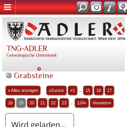
TNG-ADLER
Genealogische Datenbank
Grabsteine
» Alles anzeigen
«Zurück
«1
...
15
16
17
18
19
20
21
22
23
...
124»
Vorwärts»
Wird geladen...