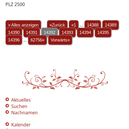
PLZ 2500
» Alles anzeigen
«Zurück
«1
...
14388
14389
14390
14391
14392
14393
14394
14395
14396
...
62756»
Vorwärts»
Aktuelles
Suchen
Nachnamen
Kalender