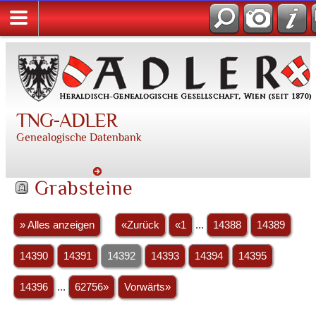
TNG-ADLER
Genealogische Datenbank
Grabsteine
» Alles anzeigen
«Zurück
«1
...
14388
14389
14390
14391
14392
14393
14394
14395
14396
...
62756»
Vorwärts»