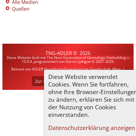
Alle Medien
Quellen
TNG-ADLER
©
2026
Diese Website läuft mit
The Next Generation of Genealogy Sitebuilding
v.
15.0.4, programmiert von Darrin Lythgoe © 2001-2026.
Betreut von
ADLER Heraldisch-Genealogische Gesellschaft, Wien
. |
Datenschutzerklärung
.
Diese Website verwendet
Zur Desktop-Webseite wechseln
Cookies. Wenn Sie fortfahren,
ohne Ihre Browser-Einstellunge
zu ändern, erklären Sie sich mit
der Nutzung von Cookies
einverstanden.
Datenschutzerklärung anzeigen