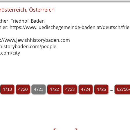
rösterreich, Österreich
scher_Friedhof_Baden
he hier: https://www.juedischegemeinde-baden.at/deutsch/fri
tp://www.jewishhistorybaden.com
shhistorybaden.com/people
.com/city
4719
4720
4721
4722
4723
4724
4725
...
62756