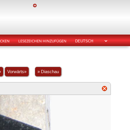
CKEN
LESEZEICHEN HINZUFÜGEN
»
Vorwärts»
» Diaschau