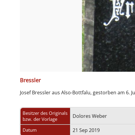
Bressler
Josef Bressler aus Also-Bottfalu, gestorben am 6. J
Besitzer des Originals
Dolores Weber
bzw. der Vorlage
Datum
21 Sep 2019