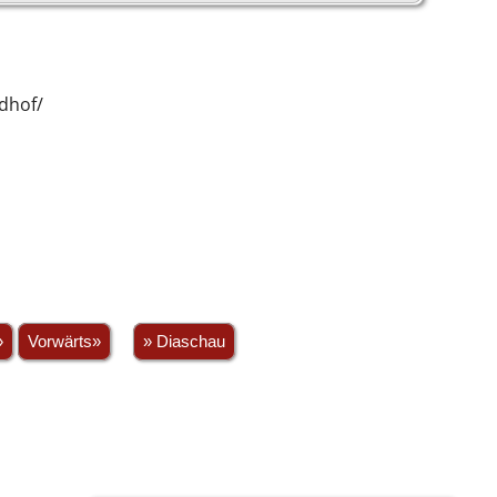
edhof/
»
Vorwärts»
» Diaschau