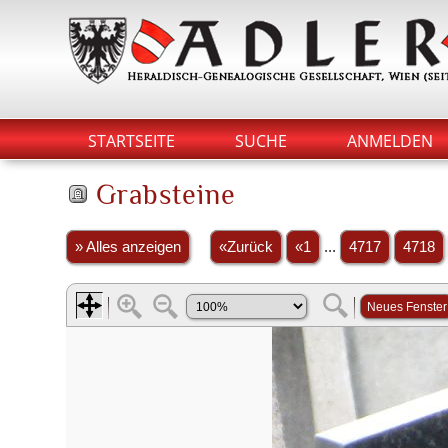
STARTSEITE
SUCHE
ANMELDEN
Grabsteine
» Alles anzeigen
«Zurück
«1
...
4717
4718