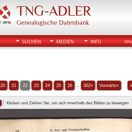
TNG-ADLER
Genealogische Datenbank
SUCHEN
MEDIEN
INFO
DRU
20
21
22
23
24
25
26
...
302»
Vorwärts»