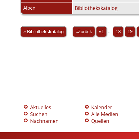
Alben
Bibliothekskatalog
» Bibliothekskatalog
«Zurück
«1
...
18
19
Aktuelles
Kalender
Suchen
Alle Medien
Nachnamen
Quellen