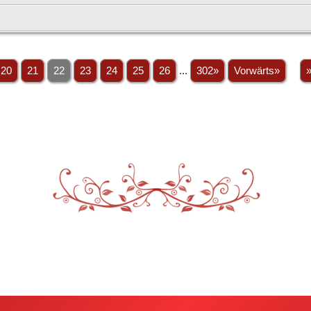
20
21
22
23
24
25
26
...
302»
Vorwärts»