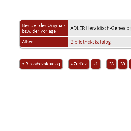
Besitzer des Originals
ADLER Heraldisch-Genealog
bzw. der Vorlage
Alben
Bibliothekskatalog
» Bibliothekskatalog
«Zurück
«1
...
38
39