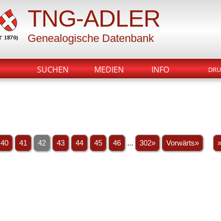
TNG-ADLER
Genealogische Datenbank
SUCHEN
MEDIEN
INFO
DRU
40
41
42
43
44
45
46
...
302»
Vorwärts»