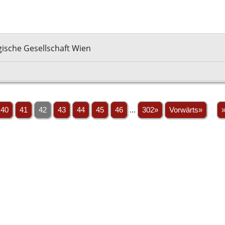
ische Gesellschaft Wien
40
41
42
43
44
45
46
...
302»
Vorwärts»