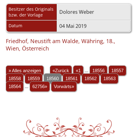
Besitzer des Originals
Dolores Weber
bzw. der Vorlage
Datum
04 Mai 2019
Friedhof, Neustift am Walde, Währing, 18.,
Wien, Österreich
» Alles anzeigen
«Zurück
«1
...
18556
18557
18558
18559
18560
18561
18562
18563
18564
...
62756»
Vorwärts»