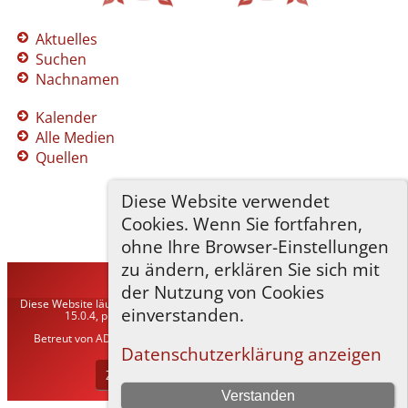
Aktuelles
Suchen
Nachnamen
Kalender
Alle Medien
Quellen
Diese Website verwendet
Cookies. Wenn Sie fortfahren,
ohne Ihre Browser-Einstellungen
zu ändern, erklären Sie sich mit
TNG-ADLER
©
2026
der Nutzung von Cookies
Diese Website läuft mit
The Next Generation of Genealogy Sitebuilding
v.
einverstanden.
15.0.4, programmiert von Darrin Lythgoe © 2001-2026.
Betreut von
ADLER Heraldisch-Genealogische Gesellschaft, Wien
. |
Datenschutzerklärung
.
Datenschutzerklärung anzeigen
Zur Desktop-Webseite wechseln
Verstanden