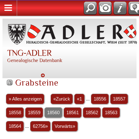
TNG-ADLER
Genealogische Datenbank
Grabsteine
» Alles anzeigen
«Zurück
«1
...
18556
18557
18558
18559
18560
18561
18562
18563
18564
...
62756»
Vorwärts»