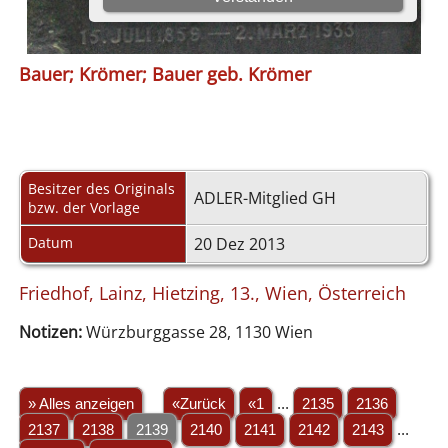
Bauer; Krömer; Bauer geb. Krömer
Besitzer des Originals
ADLER-Mitglied GH
bzw. der Vorlage
Datum
20 Dez 2013
Friedhof, Lainz, Hietzing, 13., Wien, Österreich
Notizen:
Würzburggasse 28, 1130 Wien
» Alles anzeigen
«Zurück
«1
...
2135
2136
2137
2138
2139
2140
2141
2142
2143
...