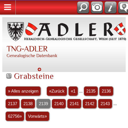
TNG-ADLER
Genealogische Datenbank
Grabsteine
» Alles anzeigen
«Zurück
«1
...
2135
2136
2137
2138
2139
2140
2141
2142
2143
...
62756»
Vorwärts»