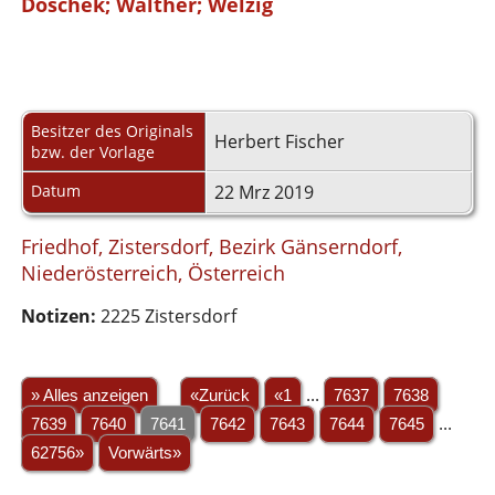
Doschek; Walther; Welzig
Besitzer des Originals
Herbert Fischer
bzw. der Vorlage
Datum
22 Mrz 2019
Friedhof, Zistersdorf, Bezirk Gänserndorf,
Niederösterreich, Österreich
Notizen:
2225 Zistersdorf
» Alles anzeigen
«Zurück
«1
...
7637
7638
7639
7640
7641
7642
7643
7644
7645
...
62756»
Vorwärts»