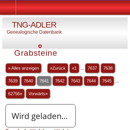
TNG-ADLER
Genealogische Datenbank
Grabsteine
» Alles anzeigen
«Zurück
«1
...
7637
7638
7639
7640
7641
7642
7643
7644
7645
...
62756»
Vorwärts»
Wird geladen...