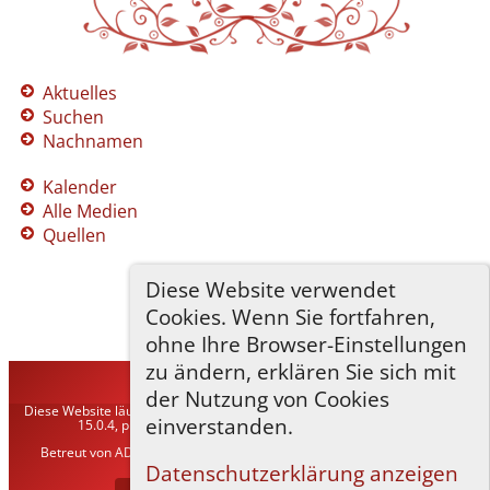
Aktuelles
Suchen
Nachnamen
Kalender
Alle Medien
Quellen
Diese Website verwendet
Cookies. Wenn Sie fortfahren,
ohne Ihre Browser-Einstellungen
zu ändern, erklären Sie sich mit
TNG-ADLER
©
2026
der Nutzung von Cookies
Diese Website läuft mit
The Next Generation of Genealogy Sitebuilding
v.
einverstanden.
15.0.4, programmiert von Darrin Lythgoe © 2001-2026.
Betreut von
ADLER Heraldisch-Genealogische Gesellschaft, Wien
. |
Datenschutzerklärung
.
Datenschutzerklärung anzeigen