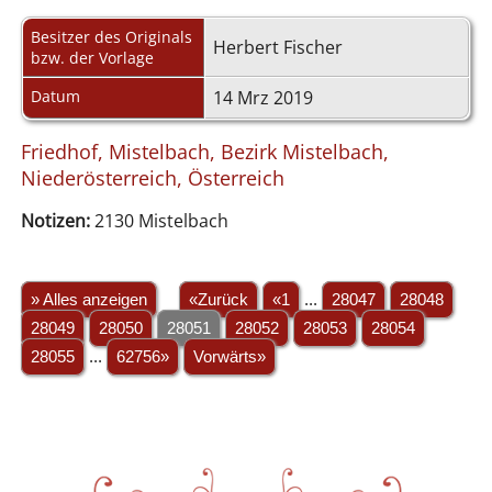
Besitzer des Originals
Herbert Fischer
bzw. der Vorlage
Datum
14 Mrz 2019
Friedhof, Mistelbach, Bezirk Mistelbach,
Niederösterreich, Österreich
Notizen:
2130 Mistelbach
» Alles anzeigen
«Zurück
«1
...
28047
28048
28049
28050
28051
28052
28053
28054
28055
...
62756»
Vorwärts»