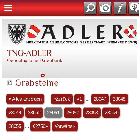
TNG-ADLER
Genealogische Datenbank
Grabsteine
» Alles anzeigen
«Zurück
«1
...
28047
28048
28049
28050
28051
28052
28053
28054
28055
...
62756»
Vorwärts»