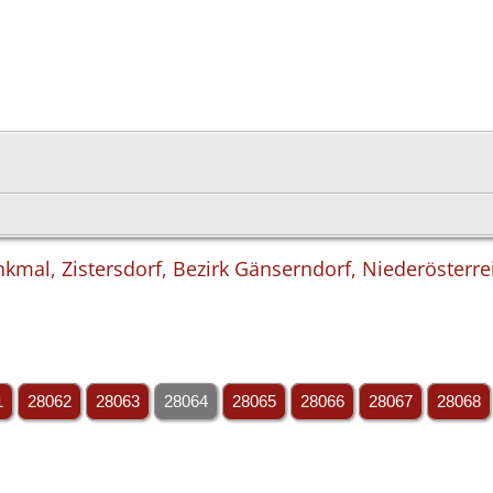
nkmal, Zistersdorf, Bezirk Gänserndorf, Niederösterre
1
28062
28063
28064
28065
28066
28067
28068