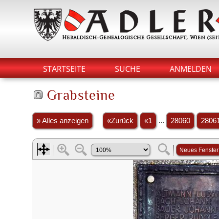
STARTSEITE
SUCHE
ANMELDEN
Grabsteine
» Alles anzeigen
«Zurück
«1
...
28060
2806