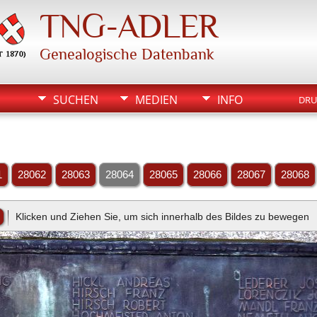
TNG-ADLER
Genealogische Datenbank
SUCHEN
MEDIEN
INFO
DRU
1
28062
28063
28064
28065
28066
28067
28068