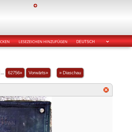
CKEN
LESEZEICHEN HINZUFÜGEN
...
62756»
Vorwärts»
» Diaschau