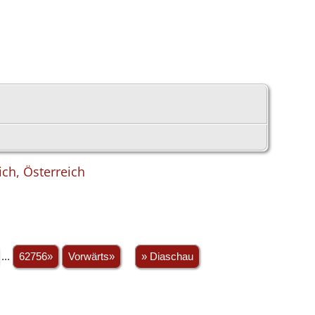
ich, Österreich
...
62756»
Vorwärts»
» Diaschau