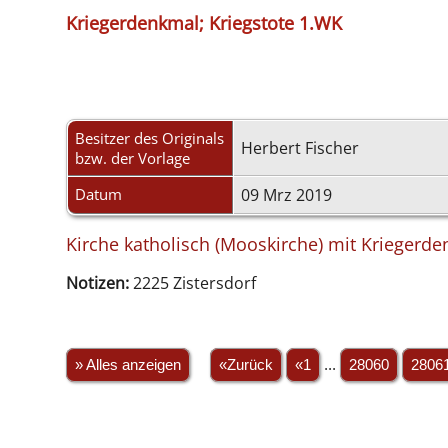
Kriegerdenkmal; Kriegstote 1.WK
Besitzer des Originals
Herbert Fischer
bzw. der Vorlage
Datum
09 Mrz 2019
Kirche katholisch (Mooskirche) mit Kriegerde
Notizen:
2225 Zistersdorf
» Alles anzeigen
«Zurück
«1
...
28060
2806