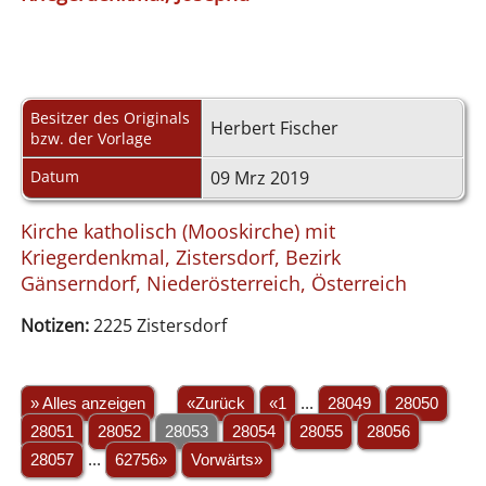
Besitzer des Originals
Herbert Fischer
bzw. der Vorlage
Datum
09 Mrz 2019
Kirche katholisch (Mooskirche) mit
Kriegerdenkmal, Zistersdorf, Bezirk
Gänserndorf, Niederösterreich, Österreich
Notizen:
2225 Zistersdorf
» Alles anzeigen
«Zurück
«1
...
28049
28050
28051
28052
28053
28054
28055
28056
28057
...
62756»
Vorwärts»