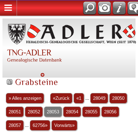
TNG-ADLER
Genealogische Datenbank
Grabsteine
» Alles anzeigen
«Zurück
«1
...
28049
28050
28051
28052
28053
28054
28055
28056
28057
...
62756»
Vorwärts»