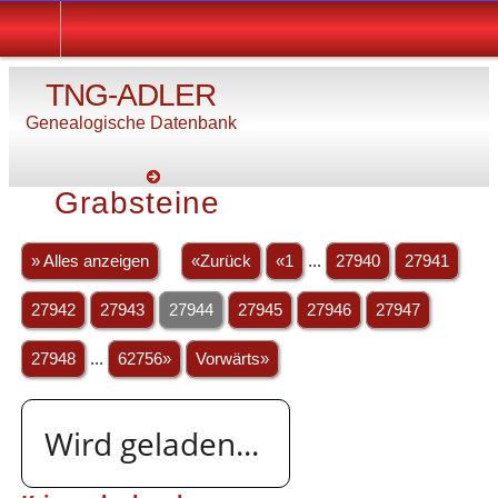
TNG-ADLER
Genealogische Datenbank
Grabsteine
» Alles anzeigen
«Zurück
«1
...
27940
27941
27942
27943
27944
27945
27946
27947
27948
...
62756»
Vorwärts»
Wird geladen...