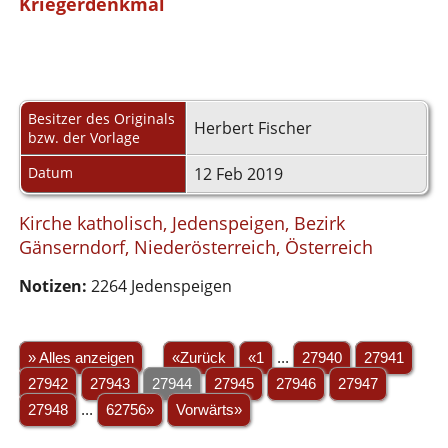
Kriegerdenkmal
Besitzer des Originals
Herbert Fischer
bzw. der Vorlage
Datum
12 Feb 2019
Kirche katholisch, Jedenspeigen, Bezirk
Gänserndorf, Niederösterreich, Österreich
Notizen:
2264 Jedenspeigen
» Alles anzeigen
«Zurück
«1
...
27940
27941
27942
27943
27944
27945
27946
27947
27948
...
62756»
Vorwärts»