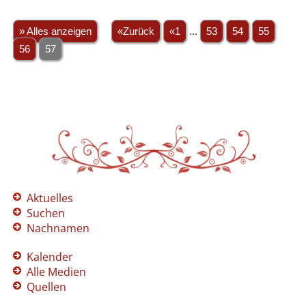
» Alles anzeigen
«Zurück
«1
...
53
54
55
56
57
Aktuelles
Suchen
Nachnamen
Kalender
Alle Medien
Quellen