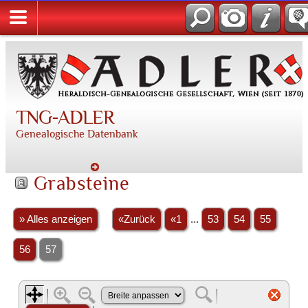
TNG-ADLER
Genealogische Datenbank
Grabsteine
» Alles anzeigen
«Zurück
«1
...
53
54
55
56
57