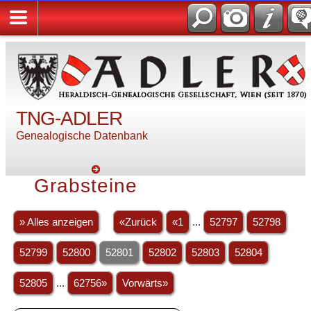
TNG-ADLER
Genealogische Datenbank
Grabsteine
» Alles anzeigen
«Zurück
«1
...
52797
52798
52799
52800
52801
52802
52803
52804
52805
...
62756»
Vorwärts»