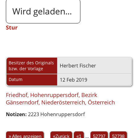
Wird geladen...
Stur
Besitzer des Originals
Herbert Fischer
bzw. der Vorlage
Datum
12 Feb 2019
Friedhof, Hohenruppersdorf, Bezirk
Gänserndorf, Niederösterreich, Österreich
Notizen:
2223 Hohenruppersdorf
» Alles anzeigen
«Zurück
«1
...
52797
52798