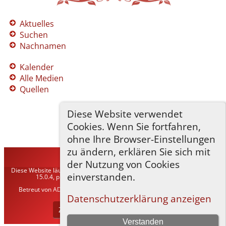
Aktuelles
Suchen
Nachnamen
Kalender
Alle Medien
Quellen
Diese Website verwendet
Cookies. Wenn Sie fortfahren,
ohne Ihre Browser-Einstellungen
zu ändern, erklären Sie sich mit
TNG-ADLER
©
2026
der Nutzung von Cookies
Diese Website läuft mit
The Next Generation of Genealogy Sitebuilding
v.
einverstanden.
15.0.4, programmiert von Darrin Lythgoe © 2001-2026.
Betreut von
ADLER Heraldisch-Genealogische Gesellschaft, Wien
. |
Datenschutzerklärung
.
Datenschutzerklärung anzeigen
Zur Desktop-Webseite wechseln
Verstanden