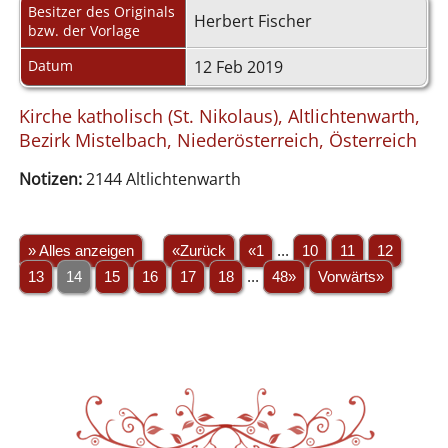
Besitzer des Originals
Herbert Fischer
bzw. der Vorlage
Datum
12 Feb 2019
Kirche katholisch (St. Nikolaus), Altlichtenwarth,
Bezirk Mistelbach, Niederösterreich, Österreich
Notizen:
2144 Altlichtenwarth
» Alles anzeigen
«Zurück
«1
...
10
11
12
13
14
15
16
17
18
...
48»
Vorwärts»