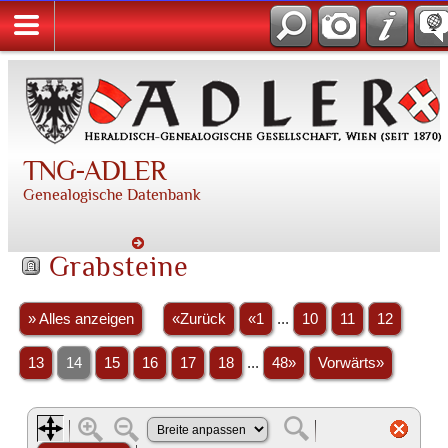
TNG-ADLER
Genealogische Datenbank
Grabsteine
» Alles anzeigen
«Zurück
«1
...
10
11
12
13
14
15
16
17
18
...
48»
Vorwärts»