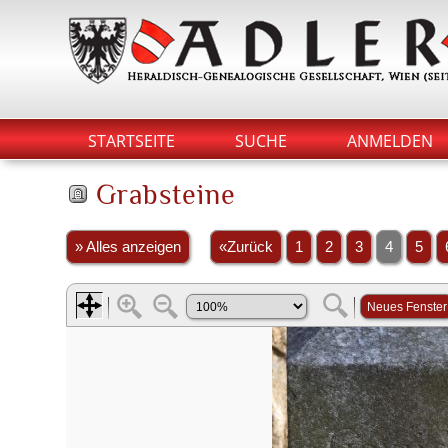
STARTSEITE
SUCHE
ANMELDEN
Grabsteine
» Alles anzeigen
«Zurück
1
2
3
4
5