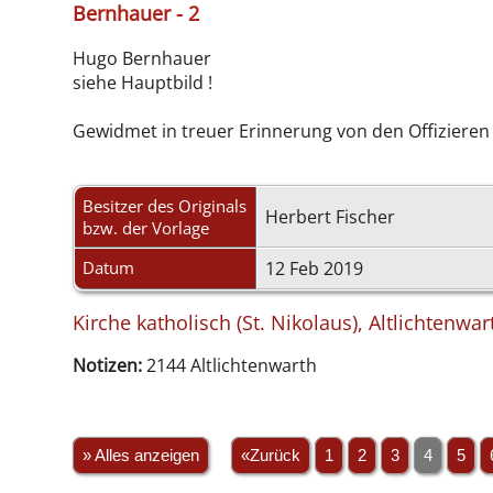
Bernhauer - 2
Hugo Bernhauer
siehe Hauptbild !
Gewidmet in treuer Erinnerung von den Offizieren de
Besitzer des Originals
Herbert Fischer
bzw. der Vorlage
Datum
12 Feb 2019
Kirche katholisch (St. Nikolaus), Altlichtenwa
Notizen:
2144 Altlichtenwarth
» Alles anzeigen
«Zurück
1
2
3
4
5