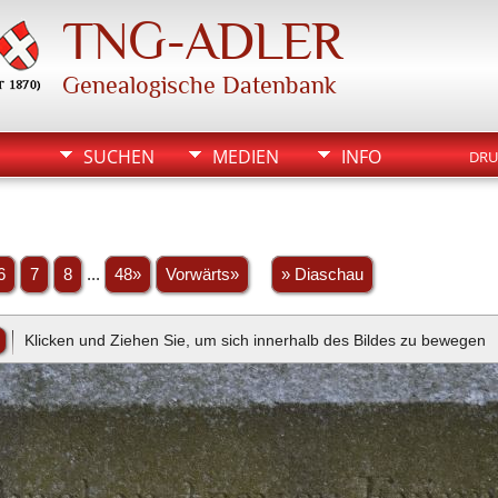
TNG-ADLER
Genealogische Datenbank
SUCHEN
MEDIEN
INFO
DRU
6
7
8
...
48»
Vorwärts»
» Diaschau