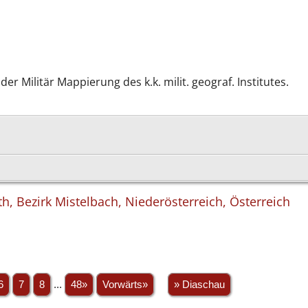
r Militär Mappierung des k.k. milit. geograf. Institutes.
rth, Bezirk Mistelbach, Niederösterreich, Österreich
6
7
8
...
48»
Vorwärts»
» Diaschau