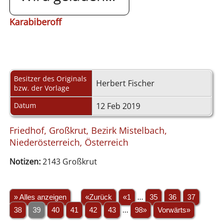
Karabiberoff
Besitzer des Originals
Herbert Fischer
bzw. der Vorlage
Datum
12 Feb 2019
Friedhof, Großkrut, Bezirk Mistelbach,
Niederösterreich, Österreich
Notizen:
2143 Großkrut
» Alles anzeigen
«Zurück
«1
...
35
36
37
38
39
40
41
42
43
...
98»
Vorwärts»