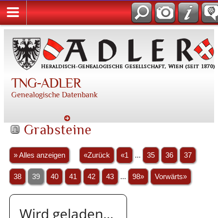
TNG-ADLER
Genealogische Datenbank
Grabsteine
» Alles anzeigen
«Zurück
«1
...
35
36
37
38
39
40
41
42
43
...
98»
Vorwärts»
Wird geladen...