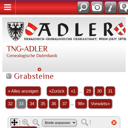
TNG-ADLER
Genealogische Datenbank
Grabsteine
» Alles anzeigen
«Zurück
«1
...
29
30
31
32
33
34
35
36
37
...
98»
Vorwärts»