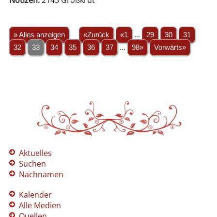
Notizen:
2143 Großkrut
» Alles anzeigen
«Zurück
«1
...
29
30
31
32
33
34
35
36
37
...
98»
Vorwärts»
Aktuelles
Suchen
Nachnamen
Kalender
Alle Medien
Quellen