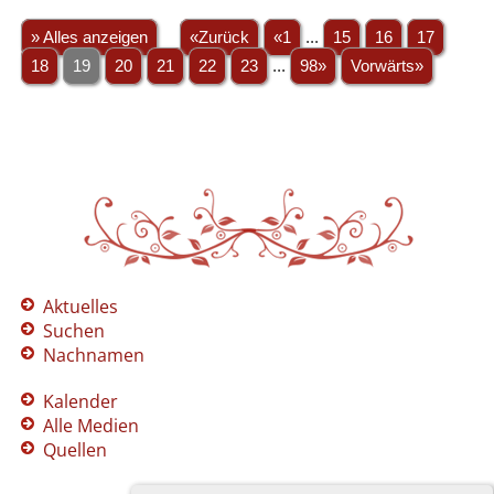
» Alles anzeigen
«Zurück
«1
...
15
16
17
18
19
20
21
22
23
...
98»
Vorwärts»
Aktuelles
Suchen
Nachnamen
Kalender
Alle Medien
Quellen