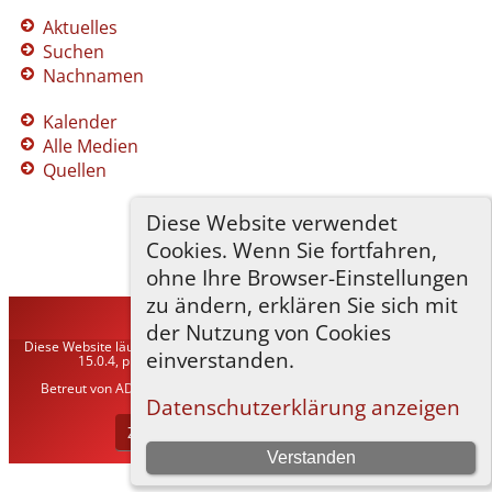
Aktuelles
Suchen
Nachnamen
Kalender
Alle Medien
Quellen
Diese Website verwendet
Cookies. Wenn Sie fortfahren,
ohne Ihre Browser-Einstellungen
zu ändern, erklären Sie sich mit
TNG-ADLER
©
2026
der Nutzung von Cookies
Diese Website läuft mit
The Next Generation of Genealogy Sitebuilding
v.
einverstanden.
15.0.4, programmiert von Darrin Lythgoe © 2001-2026.
Betreut von
ADLER Heraldisch-Genealogische Gesellschaft, Wien
. |
Datenschutzerklärung
.
Datenschutzerklärung anzeigen
Zur Desktop-Webseite wechseln
Verstanden