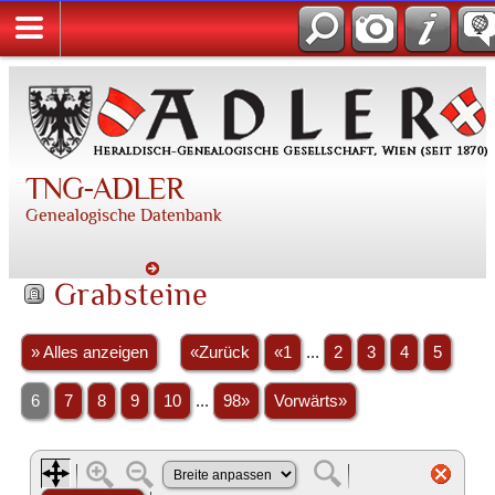
TNG-ADLER
Genealogische Datenbank
Grabsteine
» Alles anzeigen
«Zurück
«1
...
2
3
4
5
6
7
8
9
10
...
98»
Vorwärts»