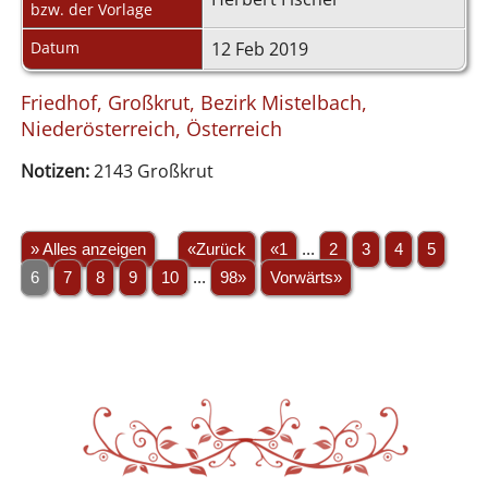
bzw. der Vorlage
Datum
12 Feb 2019
Friedhof, Großkrut, Bezirk Mistelbach,
Niederösterreich, Österreich
Notizen:
2143 Großkrut
» Alles anzeigen
«Zurück
«1
...
2
3
4
5
6
7
8
9
10
...
98»
Vorwärts»