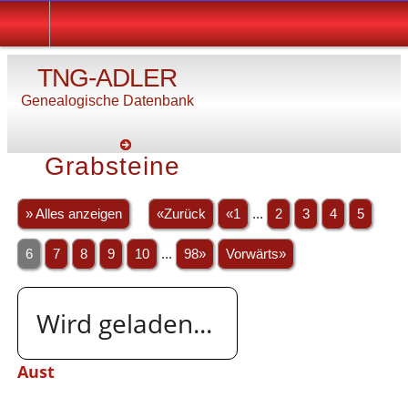
TNG-ADLER
Genealogische Datenbank
Grabsteine
» Alles anzeigen
«Zurück
«1
...
2
3
4
5
6
7
8
9
10
...
98»
Vorwärts»
Wird geladen...
Aust