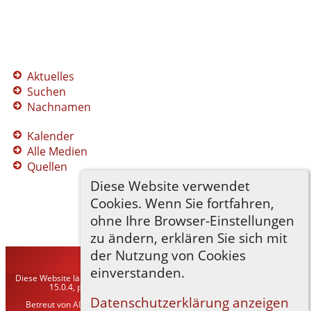
Aktuelles
Suchen
Nachnamen
Kalender
Alle Medien
Quellen
Diese Website verwendet
Cookies. Wenn Sie fortfahren,
ohne Ihre Browser-Einstellungen
zu ändern, erklären Sie sich mit
der Nutzung von Cookies
TNG-ADLER
©
2026
einverstanden.
Diese Website läuft mit
The Next Generation of Genealogy Sitebuilding
v.
15.0.4, programmiert von Darrin Lythgoe © 2001-2026.
Datenschutzerklärung anzeigen
Betreut von
ADLER Heraldisch-Genealogische Gesellschaft, Wien
. |