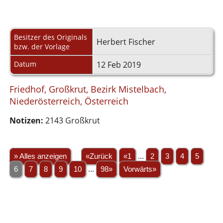
Besitzer des Originals
Herbert Fischer
bzw. der Vorlage
Datum
12 Feb 2019
Friedhof, Großkrut, Bezirk Mistelbach,
Niederösterreich, Österreich
Notizen:
2143 Großkrut
» Alles anzeigen
«Zurück
«1
...
2
3
4
5
6
7
8
9
10
...
98»
Vorwärts»