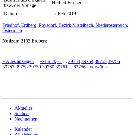
Herbert Fischer
bzw. der Vorlage
Datum
12 Feb 2019
Friedhof, Erdberg, Poysdorf, Bezirk Mistelbach, Niederösterreich,
Österreich
Notizen:
2193 Erdberg
» Alles anzeigen
«Zurück
«1
...
39753
39754
39755
39756
39757
39758
39759
39760
39761
...
62756»
Vorwärts»
Aktuelles
Suchen
Nachnamen
Kalender
Alle Medien