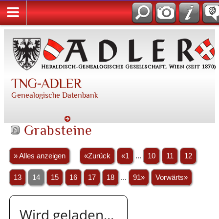
TNG-ADLER
Genealogische Datenbank
Grabsteine
» Alles anzeigen
«Zurück
«1
...
10
11
12
13
14
15
16
17
18
...
91»
Vorwärts»
Wird geladen...