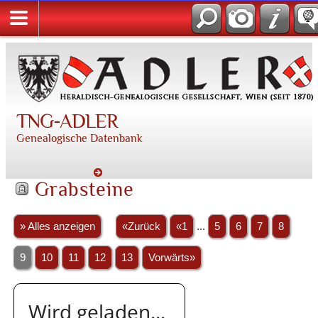
TNG-ADLER
Genealogische Datenbank
Grabsteine
» Alles anzeigen
«Zurück
«1
...
5
6
7
8
9
10
11
12
13
Vorwärts»
Wird geladen...