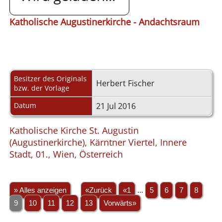
Katholische Augustinerkirche - Andachtsraum
Besitzer des Originals
Herbert Fischer
bzw. der Vorlage
Datum
21 Jul 2016
Katholische Kirche St. Augustin
(Augustinerkirche), Kärntner Viertel, Innere
Stadt, 01., Wien, Österreich
» Alles anzeigen
«Zurück
«1
...
5
6
7
8
9
10
11
12
13
Vorwärts»