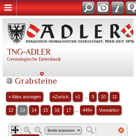
TNG-ADLER
Genealogische Datenbank
Grabsteine
» Alles anzeigen
«Zurück
«1
...
9
10
11
12
13
14
15
16
17
...
449»
Vorwärts»