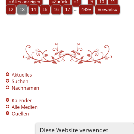
» Alles anzeigen
«Zurück
«1
...
9
10
11
12
13
14
15
16
17
...
449»
Vorwärts»
Aktuelles
Suchen
Nachnamen
Kalender
Alle Medien
Quellen
Diese Website verwendet