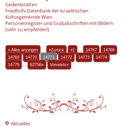
Gedenkstätten
Friedhofs-Datenbank der Israelitischen
Kultusgemeinde Wien
Personenregister und Grababschriften mit Bildern
(sehr zu empfehlen!)
» Alles anzeigen
«Zurück
«1
...
14767
14768
14769
14770
14771
14772
14773
14774
14775
...
62756»
Vorwärts»
Aktuelles