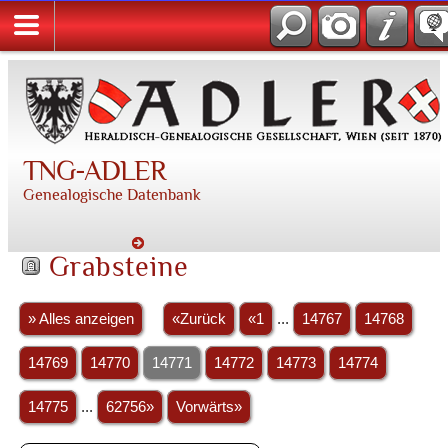
TNG-ADLER
Genealogische Datenbank
Grabsteine
» Alles anzeigen
«Zurück
«1
...
14767
14768
14769
14770
14771
14772
14773
14774
14775
...
62756»
Vorwärts»