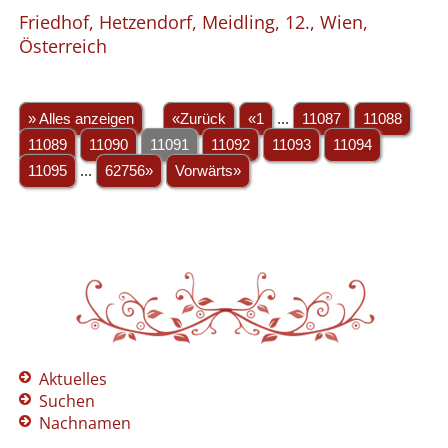
Friedhof, Hetzendorf, Meidling, 12., Wien,
Österreich
» Alles anzeigen
«Zurück
«1
...
11087
11088
11089
11090
11091
11092
11093
11094
11095
...
62756»
Vorwärts»
Aktuelles
Suchen
Nachnamen