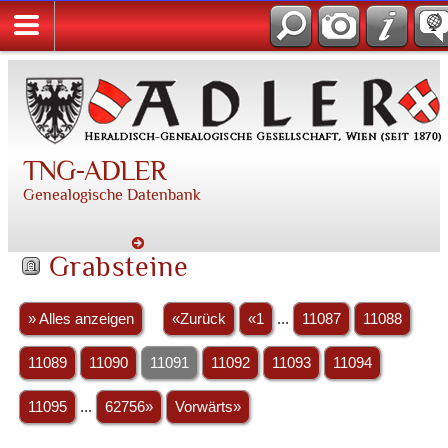
TNG-ADLER
Genealogische Datenbank
Grabsteine
» Alles anzeigen
«Zurück
«1
...
11087
11088
11089
11090
11091
11092
11093
11094
11095
...
62756»
Vorwärts»