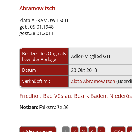
Abramowitsch
Zlata ABRAMOWITSCH
geb. 05.01.1948
gest.28.01.2011
Besitzer des Originals
Adler-Mitglied GH
bzw. der Vorlage
Datum
23 Okt 2018
Verknüpft mit
Zlata Abramowitsch
(Beerd
Friedhof, Bad Vöslau, Bezirk Baden, Niederös
Notizen:
Falkstraße 36
» Alles anzeigen
1
2
3
4
5
...
214»
V