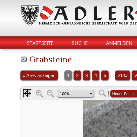
STARTSEITE
SUCHE
ANMELDEN
Grabsteine
» Alles anzeigen
1
2
3
4
5
...
214»
V