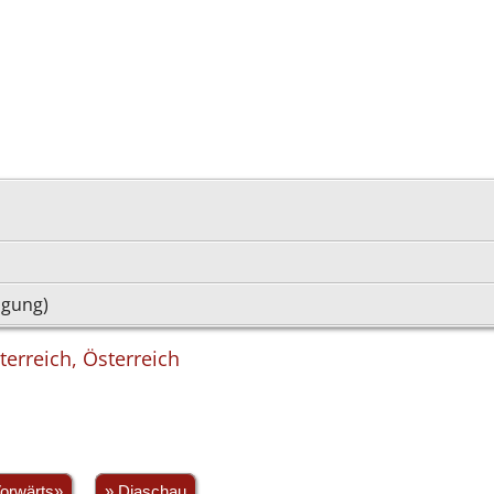
igung)
terreich, Österreich
orwärts»
» Diaschau