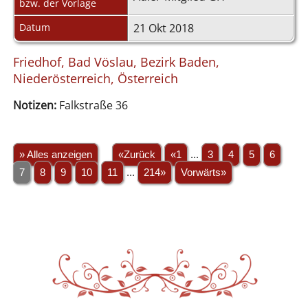
bzw. der Vorlage
Datum
21 Okt 2018
Friedhof, Bad Vöslau, Bezirk Baden,
Niederösterreich, Österreich
Notizen:
Falkstraße 36
» Alles anzeigen
«Zurück
«1
...
3
4
5
6
7
8
9
10
11
...
214»
Vorwärts»