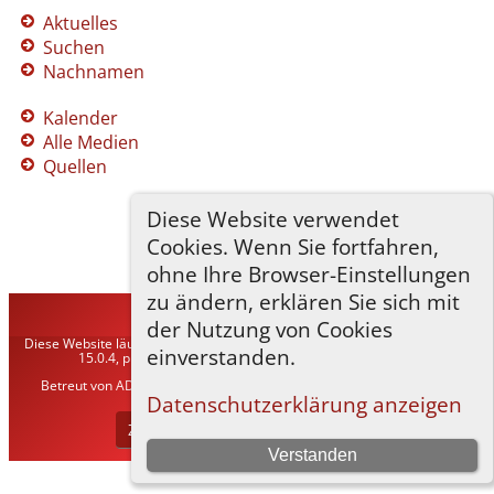
Aktuelles
Suchen
Nachnamen
Kalender
Alle Medien
Quellen
Diese Website verwendet
Cookies. Wenn Sie fortfahren,
ohne Ihre Browser-Einstellungen
zu ändern, erklären Sie sich mit
TNG-ADLER
©
2026
der Nutzung von Cookies
Diese Website läuft mit
The Next Generation of Genealogy Sitebuilding
v.
einverstanden.
15.0.4, programmiert von Darrin Lythgoe © 2001-2026.
Betreut von
ADLER Heraldisch-Genealogische Gesellschaft, Wien
. |
Datenschutzerklärung
.
Datenschutzerklärung anzeigen
Zur Desktop-Webseite wechseln
Verstanden