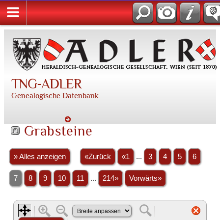
TNG-ADLER
Genealogische Datenbank
Grabsteine
» Alles anzeigen
«Zurück
«1
...
3
4
5
6
7
8
9
10
11
...
214»
Vorwärts»