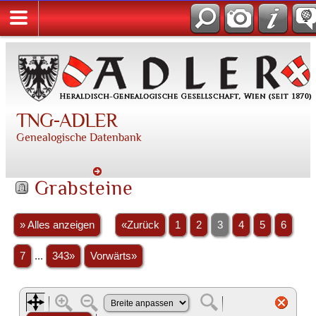
TNG-ADLER
Genealogische Datenbank
Grabsteine
» Alles anzeigen
«Zurück
1
2
3
4
5
6
7
...
343»
Vorwärts»