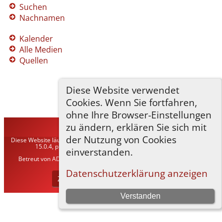
Suchen
Nachnamen
Kalender
Alle Medien
Quellen
Diese Website verwendet
Cookies. Wenn Sie fortfahren,
ohne Ihre Browser-Einstellungen
zu ändern, erklären Sie sich mit
TNG-ADLER
©
2026
der Nutzung von Cookies
Diese Website läuft mit
The Next Generation of Genealogy Sitebuilding
v.
15.0.4, programmiert von Darrin Lythgoe © 2001-2026.
einverstanden.
Betreut von
ADLER Heraldisch-Genealogische Gesellschaft, Wien
. |
Datenschutzerklärung
.
Datenschutzerklärung anzeigen
Zur Desktop-Webseite wechseln
Verstanden