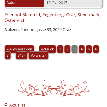
Datum
13 Okt 2017
Friedhof Steinfeld, Eggenberg, Graz, Steiermark,
Österreich
Notizen:
Friedhofgasse 33, 8020 Graz
» Alles anzeigen
«Zurück
1
2
3
4
5
6
7
...
343»
Vorwärts»
Aktuelles