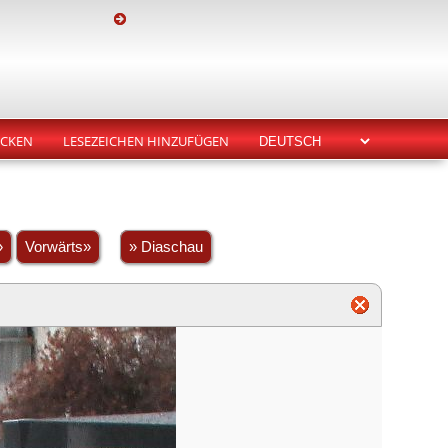
CKEN
LESEZEICHEN HINZUFÜGEN
»
Vorwärts»
» Diaschau