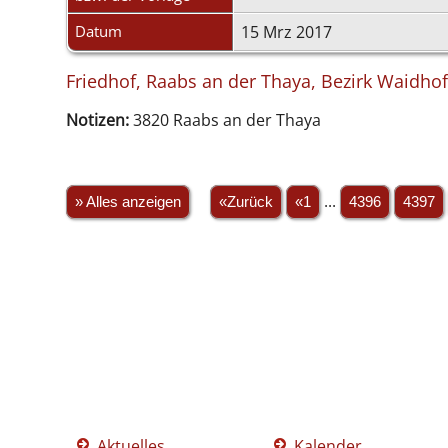
Datum
15 Mrz 2017
Friedhof, Raabs an der Thaya, Bezirk Waidhof
Notizen:
3820 Raabs an der Thaya
» Alles anzeigen
«Zurück
«1
...
4396
4397
Aktuelles
Kalender