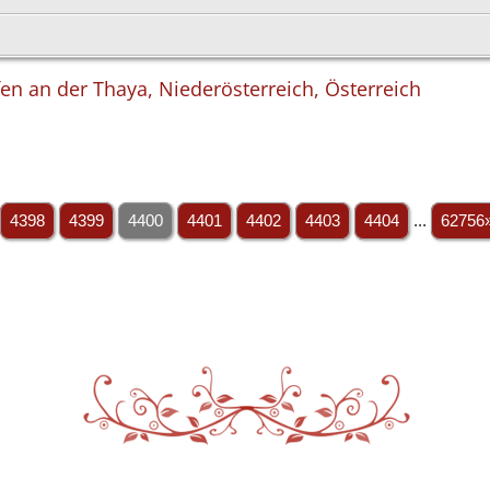
en an der Thaya, Niederösterreich, Österreich
4398
4399
4400
4401
4402
4403
4404
...
62756