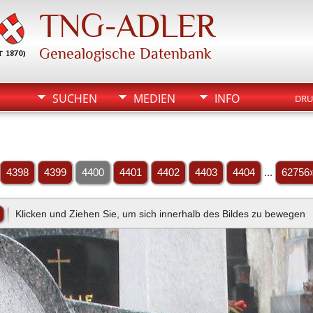
TNG-ADLER
Genealogische Datenbank
SUCHEN
MEDIEN
INFO
DRU
4398
4399
4400
4401
4402
4403
4404
...
62756