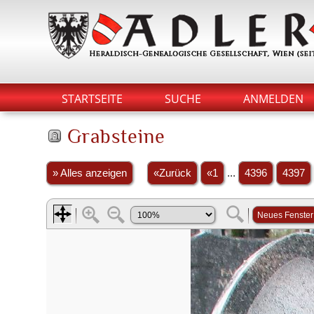
STARTSEITE
SUCHE
ANMELDEN
Grabsteine
» Alles anzeigen
«Zurück
«1
...
4396
4397