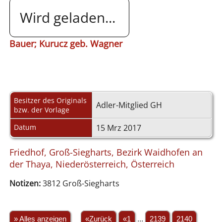
Wird geladen...
Bauer; Kurucz geb. Wagner
Besitzer des Originals
Adler-Mitglied GH
bzw. der Vorlage
Datum
15 Mrz 2017
Friedhof, Groß-Siegharts, Bezirk Waidhofen an
der Thaya, Niederösterreich, Österreich
Notizen:
3812 Groß-Siegharts
» Alles anzeigen
«Zurück
«1
...
2139
2140