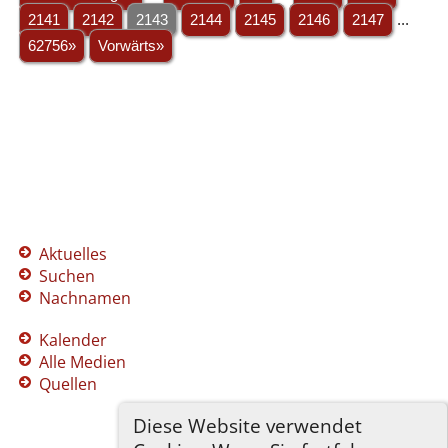
2141
2142
2143
2144
2145
2146
2147
...
62756»
Vorwärts»
Aktuelles
Suchen
Nachnamen
Kalender
Alle Medien
Quellen
Diese Website verwendet