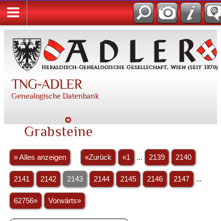
TNG-ADLER
Genealogische Datenbank
Grabsteine
» Alles anzeigen
«Zurück
«1
...
2139
2140
2141
2142
2143
2144
2145
2146
2147
...
62756»
Vorwärts»