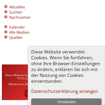
Aktuelles
Suchen
Nachnamen
Kalender
Alle Medien
Quellen
Diese Website verwendet
Cookies. Wenn Sie fortfahren,
ohne Ihre Browser-Einstellungen
zu ändern, erklären Sie sich mit
TNG-ADLER
©
2026
der Nutzung von Cookies
Diese Website läuft mit
The Next Generation of Genealogy Sitebuilding
v.
15.0.4, programmiert von Darrin Lythgoe © 2001-2026.
einverstanden.
Betreut von
ADLER Heraldisch-Genealogische Gesellschaft, Wien
. |
Datenschutzerklärung
.
Datenschutzerklärung anzeigen
Zur Desktop-Webseite wechseln
Verstanden