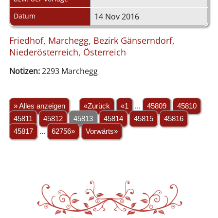
Datum
14 Nov 2016
Friedhof, Marchegg, Bezirk Gänserndorf,
Niederösterreich, Österreich
Notizen:
2293 Marchegg
» Alles anzeigen
«Zurück
«1
...
45809
45810
45811
45812
45813
45814
45815
45816
45817
...
62756»
Vorwärts»