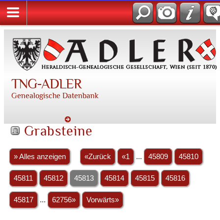
TNG-ADLER
Genealogische Datenbank
Grabsteine
» Alles anzeigen
«Zurück
«1
...
45809
45810
45811
45812
45813
45814
45815
45816
45817
...
62756»
Vorwärts»