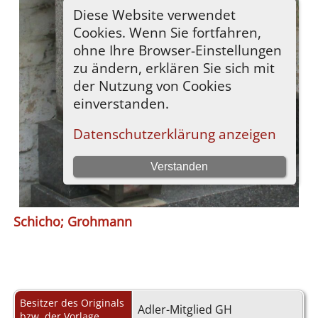
Schicho; Grohmann
Besitzer des Originals
Adler-Mitglied GH
bzw. der Vorlage