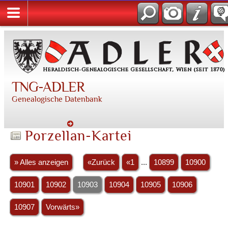
TNG-ADLER
Genealogische Datenbank
Porzellan-Kartei
» Alles anzeigen
«Zurück
«1
...
10899
10900
10901
10902
10903
10904
10905
10906
10907
Vorwärts»