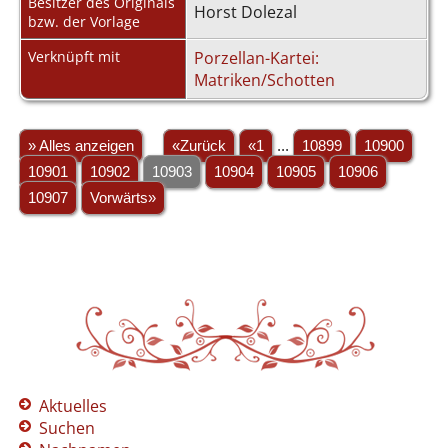
Besitzer des Originals
Horst Dolezal
bzw. der Vorlage
Verknüpft mit
Porzellan-Kartei:
Matriken/Schotten
» Alles anzeigen
«Zurück
«1
...
10899
10900
10901
10902
10903
10904
10905
10906
10907
Vorwärts»
Aktuelles
Suchen