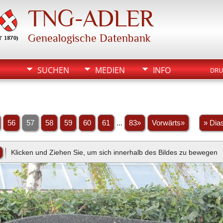
TNG-ADLER
Genealogische Datenbank
SUCHEN
MEDIEN
INFO
DRU
56
57
58
59
60
61
...
83»
Vorwärts»
» Dia