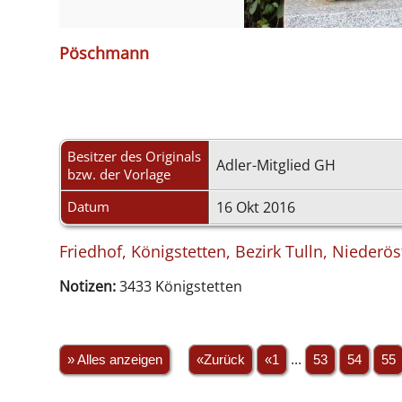
Pöschmann
Besitzer des Originals
Adler-Mitglied GH
bzw. der Vorlage
Datum
16 Okt 2016
Friedhof, Königstetten, Bezirk Tulln, Niederös
Notizen:
3433 Königstetten
» Alles anzeigen
«Zurück
«1
...
53
54
55