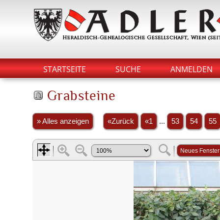
STARTSEITE
SUCHE
ANMELDEN
Grabsteine
» Alles anzeigen
«Zurück
«1
...
53
54
55