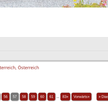
terreich, Österreich
56
57
58
59
60
61
...
83»
Vorwärts»
» Dia